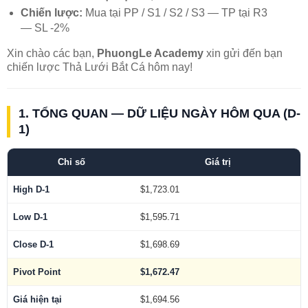
Chiến lược:
Mua tại PP / S1 / S2 / S3 — TP tại R3
— SL -2%
Xin chào các bạn,
PhuongLe Academy
xin gửi đến bạn
chiến lược Thả Lưới Bắt Cá hôm nay!
1. TỔNG QUAN — DỮ LIỆU NGÀY HÔM QUA (D-
1)
Chỉ số
Giá trị
High D-1
$1,723.01
Low D-1
$1,595.71
Close D-1
$1,698.69
Pivot Point
$1,672.47
Giá hiện tại
$1,694.56