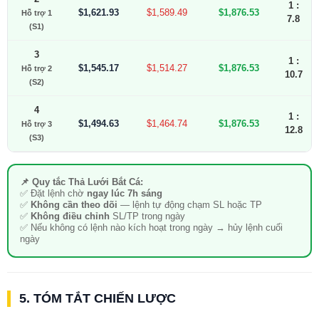
1 :
$1,621.93
$1,589.49
$1,876.53
Hỗ trợ 1
7.8
(S1)
3
1 :
$1,545.17
$1,514.27
$1,876.53
Hỗ trợ 2
10.7
(S2)
4
1 :
$1,494.63
$1,464.74
$1,876.53
Hỗ trợ 3
12.8
(S3)
📌 Quy tắc Thả Lưới Bắt Cá:
✅ Đặt lệnh chờ
ngay lúc 7h sáng
✅
Không cần theo dõi
— lệnh tự động chạm SL hoặc TP
✅
Không điều chỉnh
SL/TP trong ngày
✅ Nếu không có lệnh nào kích hoạt trong ngày → hủy lệnh cuối
ngày
5. TÓM TẮT CHIẾN LƯỢC