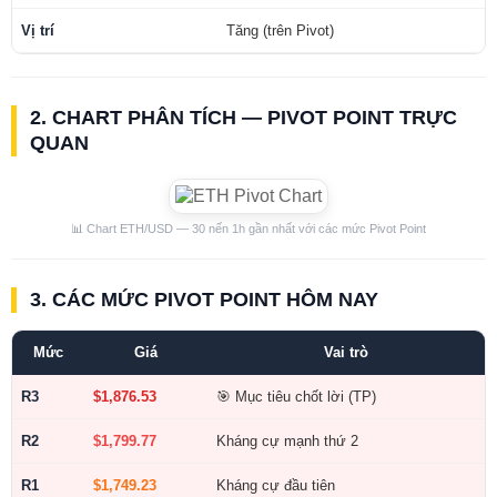
Vị trí
Tăng (trên Pivot)
2. CHART PHÂN TÍCH — PIVOT POINT TRỰC
QUAN
📊 Chart ETH/USD — 30 nến 1h gần nhất với các mức Pivot Point
3. CÁC MỨC PIVOT POINT HÔM NAY
Mức
Giá
Vai trò
R3
$1,876.53
🎯 Mục tiêu chốt lời (TP)
R2
$1,799.77
Kháng cự mạnh thứ 2
R1
$1,749.23
Kháng cự đầu tiên