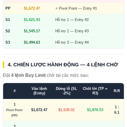
PP
$1,672.47
⭐ Pivot Point — Entry #1
S1
$1,621.93
Hỗ trợ 1 — Entry #2
S2
$1,545.17
Hỗ trợ 2 — Entry #3
S3
$1,494.63
Hỗ trợ 3 — Entry #4
4. CHIẾN LƯỢC HÀNH ĐỘNG — 4 LỆNH CHỜ
Đặt
4 lệnh Buy Limit
chờ tại các mức sau:
Vào lệnh
Dừng lỗ (SL
Chốt lời (TP =
#
R:R
(Entry)
-2%)
R3)
1
1 :
$1,672.47
$1,639.02
$1,876.53
Pivot Point
6.1
(PP)
2