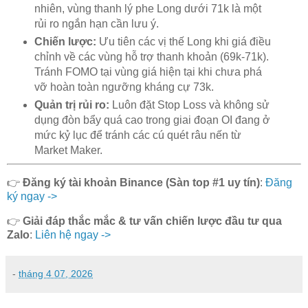
nhiên, vùng thanh lý phe Long dưới 71k là một
rủi ro ngắn hạn cần lưu ý.
Chiến lược:
Ưu tiên các vị thế Long khi giá điều
chỉnh về các vùng hỗ trợ thanh khoản (69k-71k).
Tránh FOMO tại vùng giá hiện tại khi chưa phá
vỡ hoàn toàn ngưỡng kháng cự 73k.
Quản trị rủi ro:
Luôn đặt Stop Loss và không sử
dụng đòn bẩy quá cao trong giai đoạn OI đang ở
mức kỷ lục để tránh các cú quét râu nến từ
Market Maker.
👉
Đăng ký tài khoản Binance (Sàn top #1 uy tín)
:
Đăng
ký ngay ->
👉
Giải đáp thắc mắc & tư vấn chiến lược đầu tư qua
Zalo
:
Liên hệ ngay ->
-
tháng 4 07, 2026