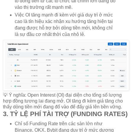
tỏ dòng tiền từ các tổ chức tài chính lớn đang đổ
vào thị trường rất mạnh mẽ.
Việc OI tăng mạnh đi kèm với giá duy trì ở mức
cao là tín hiệu xác nhận xu hướng tăng hiện tại
đang được hỗ trợ bởi dòng tiền mới, không chỉ
là sự đầu cơ nhất thời của nhỏ lẻ.
💡 Ý nghĩa: Open Interest (OI) đại diện cho tổng số lượng
hợp đồng tương lai đang mở. OI tăng đi kèm giá tăng cho
thấy dòng tiền mới đang đổ vào để đẩy giá lên bền vững.
3. TỶ LỆ PHÍ TÀI TRỢ (FUNDING RATES)
Chỉ số Funding Rate trên các sàn lớn như
Binance, OKX, Bybit đang duy trì ở mức dương