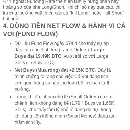
💡 Ý nghĩa: Funding Rate thể hiện tâm lý hưng phấn hay
hoảng sợ của phe Long/Short. Khi chỉ số này quá cao, thị
trường thường xuất hiện các cú "kill Long" hoặc "kill Short"
bất ngờ.
4. DÒNG TIỀN NET FLOW & HÀNH VI CÁ
VOI (FUND FLOW)
Dữ liệu Fund Flow ngày 07/04 cho thấy sự áp
đảo của các lệnh lớn (Large Orders).
Large
Buys đạt 19.49K BTC
, vượt trội so với Large
Sells (17.45K BTC).
Net Buys (Mua ròng) đạt +2.15K BTC
. Đây là
minh chứng rõ ràng cho việc Cá Voi đang tích
cực gom hàng và hấp thụ toàn bộ lực bán từ thị
trường.
Trong khi đó, nhóm nhỏ lẻ (Small Orders) có sự
chênh lệch không đáng kể (1.79K Buys vs 1.65K
Sells), cho thấy tâm lý nhỏ lẻ đang do dự, trong
khi dòng tiền thông minh (Smart Money) đang âm
thầm tích lũy.