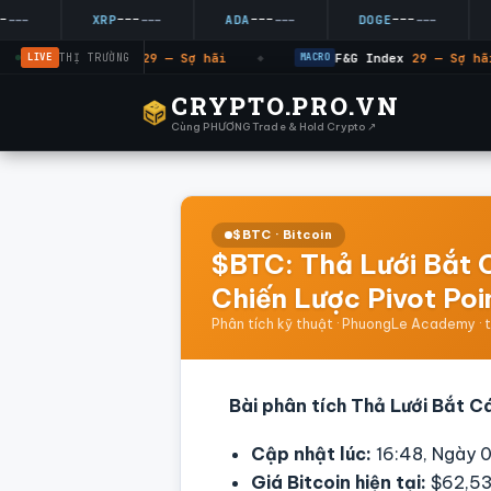
---
---
---
XRP
---
ADA
---
DOGE
---
AV
LIVE
THỊ TRƯỜNG
F&G Index
29 — Sợ hãi
F&G Index
29 — Sợ hãi
MACRO
◆
MACRO
CRYPTO.PRO.VN
Cùng PHƯƠNG Trade & Hold Crypto ↗
$BTC · Bitcoin
$BTC: Thả Lưới Bắt 
Chiến Lược Pivot Poi
Phân tích kỹ thuật · PhuongLe Academy · 
Bài phân tích Thả Lưới Bắt Cá
Cập nhật lúc:
16:48, Ngày 
Giá Bitcoin hiện tại:
$62,53