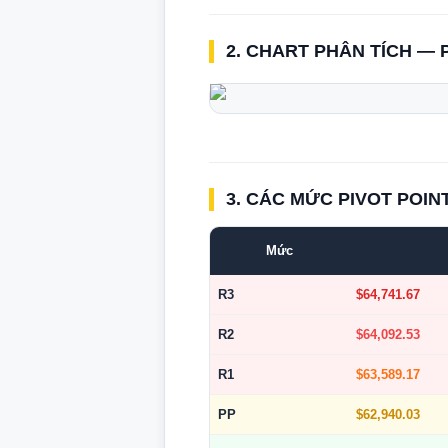
2. CHART PHÂN TÍCH — 
3. CÁC MỨC PIVOT POIN
Mức
R3
$64,741.67
R2
$64,092.53
R1
$63,589.17
PP
$62,940.03