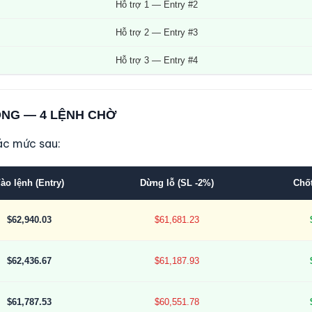
Hỗ trợ 1 — Entry #2
Hỗ trợ 2 — Entry #3
Hỗ trợ 3 — Entry #4
ỘNG — 4 LỆNH CHỜ
ác mức sau:
ào lệnh (Entry)
Dừng lỗ (SL -2%)
Chốt
$62,940.03
$61,681.23
$62,436.67
$61,187.93
$61,787.53
$60,551.78