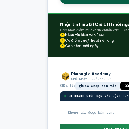
Nhận tín hiệu BTC & ETH mỗi ng
Cập nhật điểm mua/bán chuẩn xác — khô
Nhận tín hiệu vào Email
✔
Có điểm vào/thoát rõ ràng
✔
Cập nhật mỗi ngày
✔
PhuongLe Academy
Chủ Nhật, 05/07/2026
CHIA SẺ:
Sao chép tóm tắt
TIN NHANH GIÚP BẠN VÀO LỆNH HÔM
Không tải được bản tin.