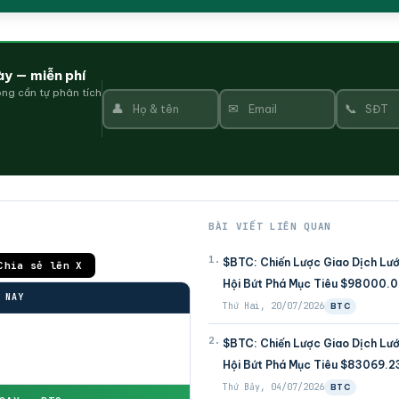
ày — miễn phí
ng cần tự phân tích
👤
✉
📞
BÀI VIẾT LIÊN QUAN
1.
$BTC: Chiến Lược Giao Dịch Lư
Chia sẻ lên X
Hội Bứt Phá Mục Tiêu $98000.
 NAY
Thứ Hai, 20/07/2026
BTC
2.
$BTC: Chiến Lược Giao Dịch Lư
Hội Bứt Phá Mục Tiêu $83069.2
Thứ Bảy, 04/07/2026
BTC