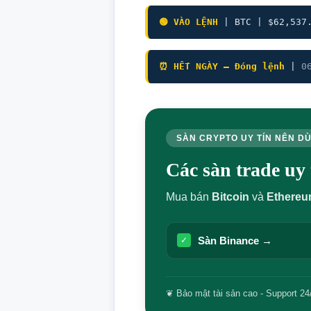
🟢 VÀO LỆNH
| BTC | $62,537
⏰ HẾT NGÀY — Đóng lệnh
|
0
SÀN CRYPTO UY TÍN NÊN D
Các sàn trade u
Mua bán
Bitcoin
và
Ethere
Sàn Binance →
✓
❦ Bảo mật tài sản cao - Support 24/