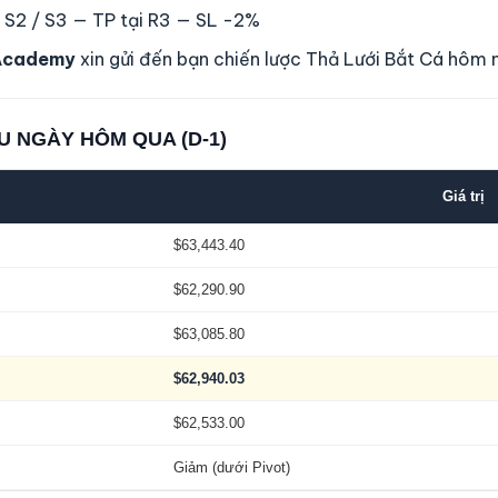
/ S2 / S3 — TP tại R3 — SL -2%
Academy
xin gửi đến bạn chiến lược Thả Lưới Bắt Cá hôm 
U NGÀY HÔM QUA (D-1)
Giá trị
$63,443.40
$62,290.90
$63,085.80
$62,940.03
$62,533.00
Giảm (dưới Pivot)