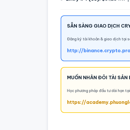
SẴN SÀNG GIAO DỊCH CR
Đăng ký tài khoản & giao dịch tại s
http://binance.crypto.pr
MUỐN NHÂN ĐÔI TÀI SẢN 
Học phương pháp đầu tư dài hạn t
https://academy.phuongl