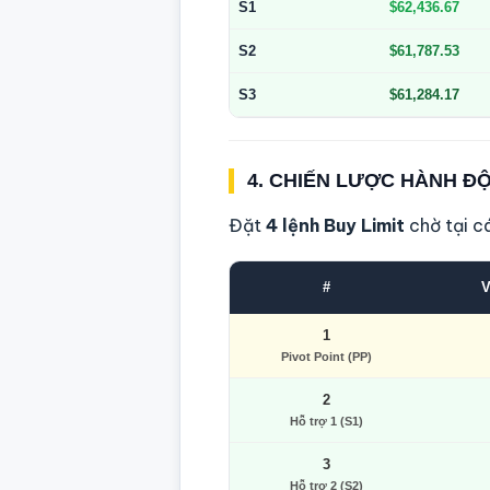
S1
$62,436.67
S2
$61,787.53
S3
$61,284.17
4. CHIẾN LƯỢC HÀNH Đ
Đặt
4 lệnh Buy Limit
chờ tại c
#
V
1
Pivot Point (PP)
2
Hỗ trợ 1 (S1)
3
Hỗ trợ 2 (S2)