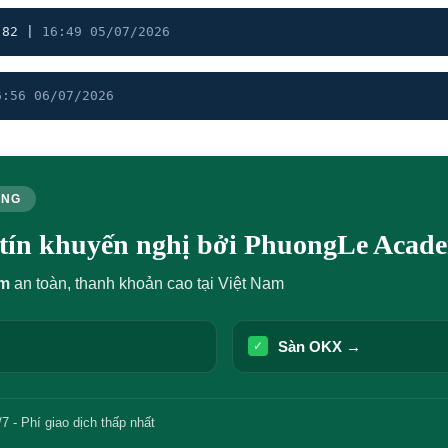
.82 |
16:49 05/07/2026
6:56 06/07/2026
ÙNG
y tín khuyến nghị bởi PhuongLe Acad
um
an toàn, thanh khoản cao tại Việt Nam
Sàn OKX →
✓
7 - Phí giao dịch thấp nhất