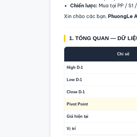
Chiến lược:
Mua tại PP / S1 
Xin chào các bạn,
PhuongLe 
1. TỔNG QUAN — DỮ LIỆ
Chỉ số
High D-1
Low D-1
Close D-1
Pivot Point
Giá hiện tại
Vị trí