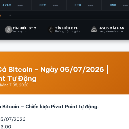
---
---
---
---
AX
---
BTC
---
ETH
---
BNB
---
◆
TÍN HIỆU BTC
TÍN HIỆU ETH
HOLD DÀI HẠN
Vua crypto
Hoàng hậu crypto
Long-term holder
Cá Bitcoin - Ngày 05/07/2026 |
nt Tự Động
tháng 7 05, 2026
 Bitcoin — Chiến lược Pivot Point tự động.
05/07/2026
3.00