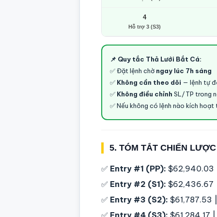
4
Hỗ trợ 3 (S3)
📌 Quy tắc Thả Lưới Bắt Cá:
✅ Đặt lệnh chờ
ngay lúc 7h sáng
✅
Không cần theo dõi
— lệnh tự 
✅
Không điều chỉnh
SL/TP trong 
✅ Nếu không có lệnh nào kích hoạt 
5. TÓM TẮT CHIẾN LƯỢC
✅
Entry #1 (PP):
$62,940.03 |
✅
Entry #2 (S1):
$62,436.67 |
✅
Entry #3 (S2):
$61,787.53 |
✅
Entry #4 (S3):
$61,284.17 |