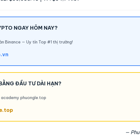
YPTO NGAY HÔM NAY?
àn Binance — Uy tín Top #1 thị trường!
o.vn
BẰNG ĐẦU TƯ DÀI HẠN?
ại academy.phuongle.top
e.top
— Phu