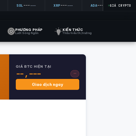
---
---
---
---
SOL
---
XRP
---
ADA
---
DOGE
GIÁ CRYPTO
PHƯƠNG PHÁP
KIẾN THỨC
Lướt Sóng Ngắn
Thấu hiểu thị trường
GIÁ BTC HIỆN TẠI
--,---
···
Giao dịch ngay