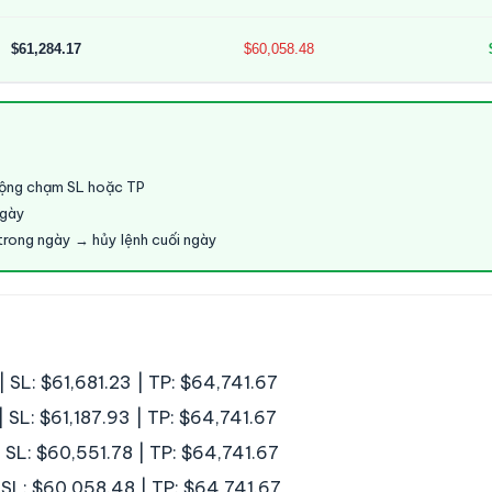
$61,284.17
$60,058.48
động chạm SL hoặc TP
ngày
trong ngày → hủy lệnh cuối ngày
 SL: $61,681.23 | TP: $64,741.67
 SL: $61,187.93 | TP: $64,741.67
 SL: $60,551.78 | TP: $64,741.67
 SL: $60,058.48 | TP: $64,741.67