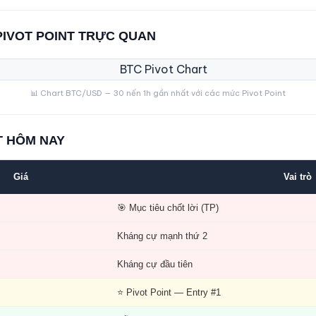
PIVOT POINT TRỰC QUAN
📊 Chart BTC/USD — 30 nến 1h gần nhất với các mức Pivot Point
T HÔM NAY
Giá
Vai trò
🎯 Mục tiêu chốt lời (TP)
Kháng cự mạnh thứ 2
Kháng cự đầu tiên
⭐ Pivot Point — Entry #1