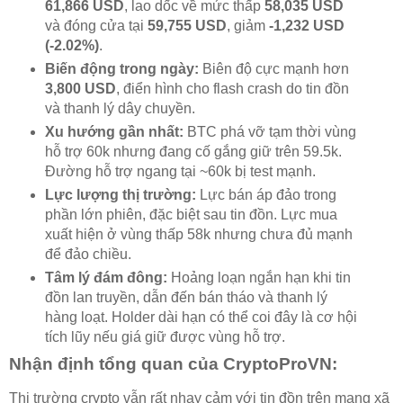
61,866 USD
, lao dốc về mức thấp
58,035 USD
và đóng cửa tại
59,755 USD
, giảm
-1,232 USD
(-2.02%)
.
Biến động trong ngày:
Biên độ cực mạnh hơn
3,800 USD
, điển hình cho flash crash do tin đồn
và thanh lý dây chuyền.
Xu hướng gần nhất:
BTC phá vỡ tạm thời vùng
hỗ trợ 60k nhưng đang cố gắng giữ trên 59.5k.
Đường hỗ trợ ngang tại ~60k bị test mạnh.
Lực lượng thị trường:
Lực bán áp đảo trong
phần lớn phiên, đặc biệt sau tin đồn. Lực mua
xuất hiện ở vùng thấp 58k nhưng chưa đủ mạnh
để đảo chiều.
Tâm lý đám đông:
Hoảng loạn ngắn hạn khi tin
đồn lan truyền, dẫn đến bán tháo và thanh lý
hàng loạt. Holder dài hạn có thể coi đây là cơ hội
tích lũy nếu giá giữ được vùng hỗ trợ.
Nhận định tổng quan của CryptoProVN:
Thị trường crypto vẫn rất nhạy cảm với tin đồn trên mạng xã