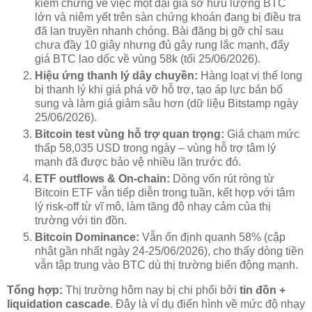
kiểm chứng về việc một đại gia sở hữu lượng BTC
lớn và niêm yết trên sàn chứng khoán đang bị điều tra
đã lan truyền nhanh chóng. Bài đăng bị gỡ chỉ sau
chưa đầy 10 giây nhưng đủ gây rung lắc mạnh, đẩy
giá BTC lao dốc về vùng 58k (tối 25/06/2026).
Hiệu ứng thanh lý dây chuyền:
Hàng loạt vị thế long
bị thanh lý khi giá phá vỡ hỗ trợ, tạo áp lực bán bổ
sung và làm giá giảm sâu hơn (dữ liệu Bitstamp ngày
25/06/2026).
Bitcoin test vùng hỗ trợ quan trọng:
Giá chạm mức
thấp 58,035 USD trong ngày – vùng hỗ trợ tâm lý
mạnh đã được bảo vệ nhiều lần trước đó.
ETF outflows & On-chain:
Dòng vốn rút ròng từ
Bitcoin ETF vẫn tiếp diễn trong tuần, kết hợp với tâm
lý risk-off từ vĩ mô, làm tăng độ nhạy cảm của thị
trường với tin đồn.
Bitcoin Dominance:
Vẫn ổn định quanh 58% (cập
nhật gần nhất ngày 24-25/06/2026), cho thấy dòng tiền
vẫn tập trung vào BTC dù thị trường biến động mạnh.
Tổng hợp:
Thị trường hôm nay bị chi phối bởi
tin đồn +
liquidation cascade
. Đây là ví dụ điển hình về mức độ nhạy