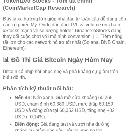
Tokenized Stocks - Tóm tắt chính
(CoinMarketCap Research)
Đây là xu hướng lớn giúp nhà đầu tư toàn cầu dễ dàng tiếp
cận cổ phiếu Mỹ. Ondo dẫn đầu TVL và volume on-chain,
xStocks mạnh về số lượng holder. Binance bStocks đang
thay đổi cuộc chơi với mô hình conversion 1:1. Tiềm năng
rất lớn cho các network hỗ trợ tốt nhất (Solana, BNB Chain,
Ethereum).
📊 Đồ Thị Giá Bitcoin Ngày Hôm Nay
Bitcoin có nhịp hồi phục nhẹ và phá kháng cự giảm trên
biểu đồ 4h.
Phân tích kỹ thuật nổi bật:
Nến 4h:
Nến xanh. Giá mở cửa khoảng 60,268
USD, chạm đỉnh 60,389 USD, mức thấp 60,159
USD và đóng cửa tại 60,352 USD, tăng nhẹ +82
USD (+0.14%).
Biến động:
Giá đang test và vượt nhẹ đường
kháng cự giảm gần đây, với volume hỗ trợ.