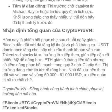
Tâm lý đám đông:
Thị trường chờ catalyst từ
Michael Saylor hoặc tin tức quy định tích cực.
Khối lượng thấp cho thấy nhiều vị thế đòn bẩy
đã bị thanh lý trước đó.
Nhận định tổng quan của CryptoProVN:
Hôm nay là phiên hồi phục nhẹ sau chuỗi ngày giảm.
Bitcoin dẫn dắt với đà tăng kỹ thuật và phá kháng cự. USDT
dominance tăng cho thấy nhu cầu thanh khoản vẫn cao.
Tokenized stocks là xu hướng lớn tiếp theo, giúp tiếp cận cổ
phiếu Mỹ dễ dàng hơn. ETH giảm 9 tháng liên tiếp nhưng
có tiềm năng phục hồi mạnh trong quý 3 nhờ Clarity Act. Thị
trường đang chờ tin tức rõ ràng hơn. Nhà đầu tư nên theo
dõi sát volume và vùng 60.000 - 61.000 USD, ưu tiên quản
trị rủi ro chặt chẽ.
CryptoProVN - Đồng hành cùng hành trình chinh phục thị
trường tiền mã hóa.
#Bitcoin #BTC #CryptoProVN #NhậtKýGiáBitcoin
#TokenizedStocks