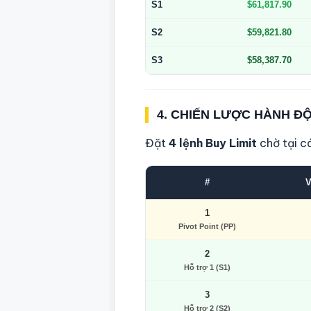
S1
$61,817.90
S2
$59,821.80
S3
$58,387.70
4. CHIẾN LƯỢC HÀNH Đ
Đặt
4 lệnh Buy Limit
chờ tại c
#
V
1
Pivot Point (PP)
2
Hỗ trợ 1 (S1)
3
Hỗ trợ 2 (S2)