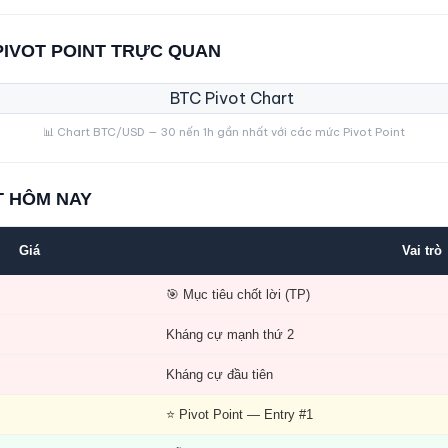
PIVOT POINT TRỰC QUAN
📊 Chart BTC/USD — 30 nến 1h gần nhất với các mức Pivot Point
T HÔM NAY
Giá
Vai trò
🎯 Mục tiêu chốt lời (TP)
Kháng cự mạnh thứ 2
Kháng cự đầu tiên
⭐ Pivot Point — Entry #1