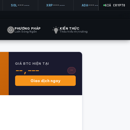
---
---
---
---
SOL
---
XRP
---
ADA
---
DOGE
--
GIÁ CRYPTO
PHƯƠNG PHÁP
KIẾN THỨC
Lướt Sóng Ngắn
Thấu hiểu thị trường
GIÁ BTC HIỆN TẠI
--,---
···
Giao dịch ngay