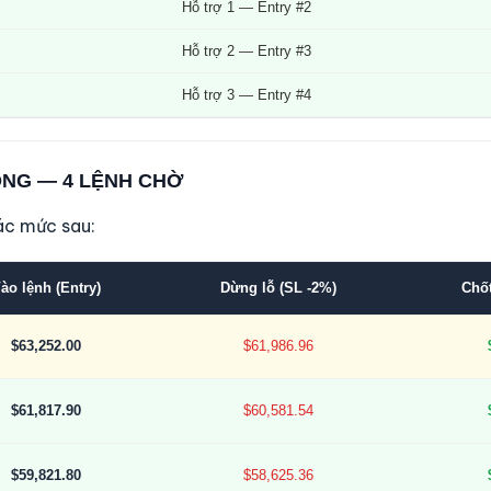
Hỗ trợ 1 — Entry #2
Hỗ trợ 2 — Entry #3
Hỗ trợ 3 — Entry #4
ỘNG — 4 LỆNH CHỜ
ác mức sau:
ào lệnh (Entry)
Dừng lỗ (SL -2%)
Chốt
$63,252.00
$61,986.96
$61,817.90
$60,581.54
$59,821.80
$58,625.36