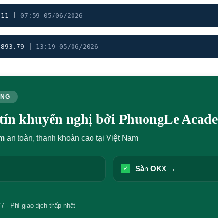
.11 |
07:59 05/06/2026
,893.79 |
13:19 05/06/2026
ÙNG
y tín khuyến nghị bởi PhuongLe Acad
um
an toàn, thanh khoản cao tại Việt Nam
Sàn OKX →
✓
7 - Phí giao dịch thấp nhất