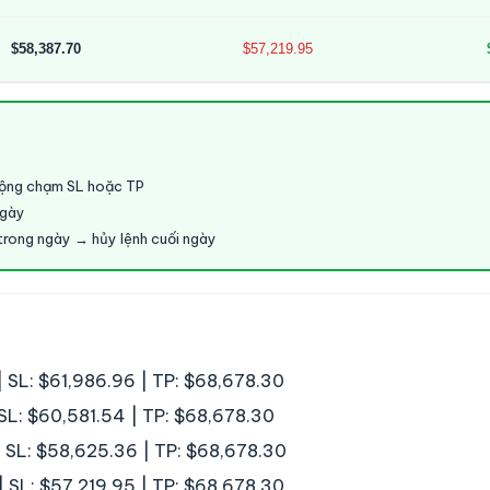
$58,387.70
$57,219.95
động chạm SL hoặc TP
ngày
trong ngày → hủy lệnh cuối ngày
 SL: $61,986.96 | TP: $68,678.30
 SL: $60,581.54 | TP: $68,678.30
 SL: $58,625.36 | TP: $68,678.30
 SL: $57,219.95 | TP: $68,678.30