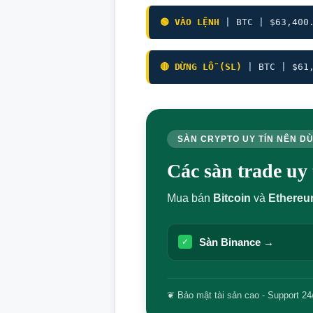
🟢 VÀO LỆNH
| BTC | $63,400
🔴 DỪNG LỖ (SL)
| BTC | $61
SÀN CRYPTO UY TÍN NÊN D
Các sàn trade u
Mua bán
Bitcoin
và
Ethere
Sàn Binance →
✓
❦ Bảo mật tài sản cao - Support 24/