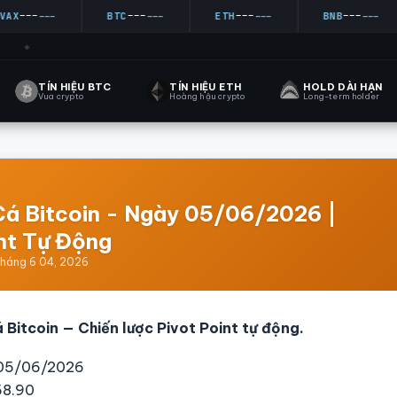
---
---
---
---
---
BTC
---
ETH
---
BNB
---
◆
TÍN HIỆU BTC
TÍN HIỆU ETH
HOLD DÀI HẠN
Vua crypto
Hoàng hậu crypto
Long-term holder
Cá Bitcoin - Ngày 05/06/2026 |
nt Tự Động
tháng 6 04, 2026
 Bitcoin — Chiến lược Pivot Point tự động.
 05/06/2026
8.90