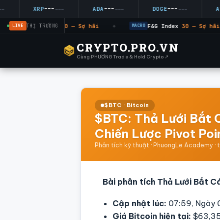
---
---
---
XRP
---
ADA
---
DOGE
---
AVAX
LIVE
THỊ TRƯỜNG
F&G Index
30 — Sợ hãi
F&G Index
30 — Sợ hãi
MACRO
◆
MACRO
CRYPTO.PRO.VN
Cùng PHƯƠNG Trade & Hold Crypto ↗
$BTC · Bitcoin
$BTC: Thả Lưới Bắt 
Chiến Lược Pivot Poi
Phân tích kỹ thuật · PhuongLe Academy · 
Bài phân tích Thả Lưới Bắt Cá
Cập nhật lúc:
07:59, Ngày
Giá Bitcoin hiện tại:
$63,35