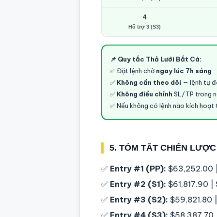
4
Hỗ trợ 3 (S3)
📌 Quy tắc Thả Lưới Bắt Cá:
✅ Đặt lệnh chờ
ngay lúc 7h sáng
✅
Không cần theo dõi
— lệnh tự 
✅
Không điều chỉnh
SL/TP trong 
✅ Nếu không có lệnh nào kích hoạt 
5. TÓM TẮT CHIẾN LƯỢC
✅
Entry #1 (PP):
$63,252.00 |
✅
Entry #2 (S1):
$61,817.90 |
✅
Entry #3 (S2):
$59,821.80 |
✅
Entry #4 (S3):
$58,387.70 |