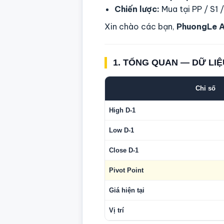
Chiến lược:
Mua tại PP / S1 
Xin chào các bạn,
PhuongLe 
1. TỔNG QUAN — DỮ LIỆ
Chỉ số
High D-1
Low D-1
Close D-1
Pivot Point
Giá hiện tại
Vị trí