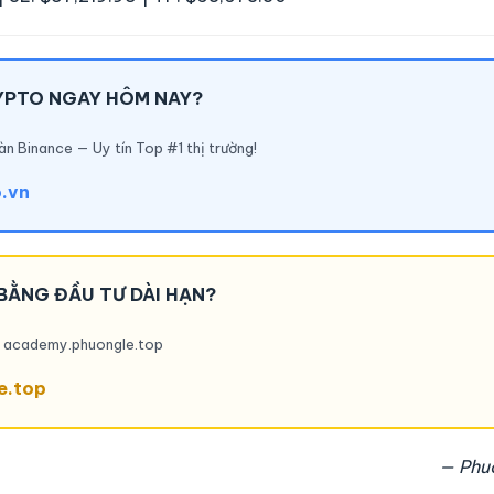
YPTO NGAY HÔM NAY?
àn Binance — Uy tín Top #1 thị trường!
o.vn
BẰNG ĐẦU TƯ DÀI HẠN?
ại academy.phuongle.top
e.top
— Phu