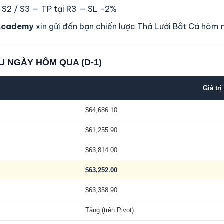
/ S2 / S3 — TP tại R3 — SL -2%
Academy
xin gửi đến bạn chiến lược Thả Lưới Bắt Cá hôm 
U NGÀY HÔM QUA (D-1)
Giá trị
$64,686.10
$61,255.90
$63,814.00
$63,252.00
$63,358.90
Tăng (trên Pivot)