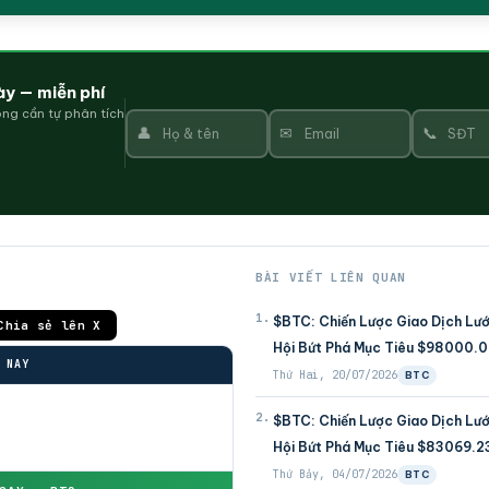
ày — miễn phí
ng cần tự phân tích
👤
✉
📞
BÀI VIẾT LIÊN QUAN
1.
$BTC: Chiến Lược Giao Dịch Lư
Chia sẻ lên X
Hội Bứt Phá Mục Tiêu $98000.
 NAY
Thứ Hai, 20/07/2026
BTC
2.
$BTC: Chiến Lược Giao Dịch Lư
Hội Bứt Phá Mục Tiêu $83069.2
Thứ Bảy, 04/07/2026
BTC