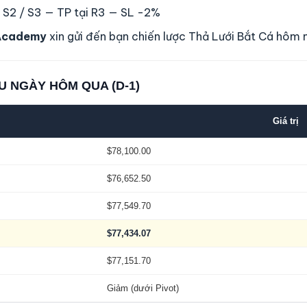
/ S2 / S3 — TP tại R3 — SL -2%
Academy
xin gửi đến bạn chiến lược Thả Lưới Bắt Cá hôm 
U NGÀY HÔM QUA (D-1)
Giá trị
$78,100.00
$76,652.50
$77,549.70
$77,434.07
$77,151.70
Giảm (dưới Pivot)