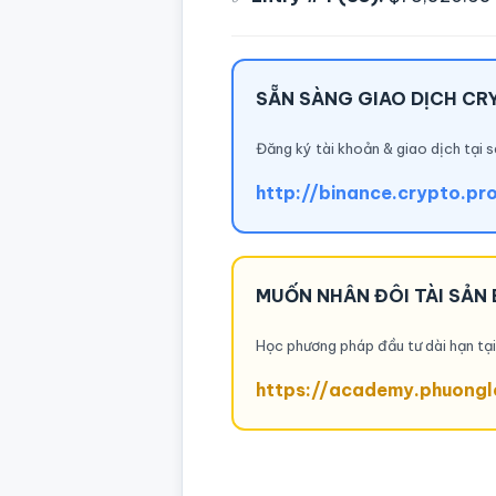
SẴN SÀNG GIAO DỊCH CR
Đăng ký tài khoản & giao dịch tại s
http://binance.crypto.pr
MUỐN NHÂN ĐÔI TÀI SẢN 
Học phương pháp đầu tư dài hạn t
https://academy.phuongl