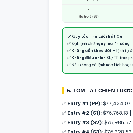
4
Hỗ trợ 3 (S3)
📌 Quy tắc Thả Lưới Bắt Cá:
✅ Đặt lệnh chờ
ngay lúc 7h sáng
✅
Không cần theo dõi
— lệnh tự 
✅
Không điều chỉnh
SL/TP trong 
✅ Nếu không có lệnh nào kích hoạt 
5. TÓM TẮT CHIẾN LƯỢC
✅
Entry #1 (PP):
$77,434.07 |
✅
Entry #2 (S1):
$76,768.13 | 
✅
Entry #3 (S2):
$75,986.57 |
✅
Entry #4 (S3):
$75,320.63 |