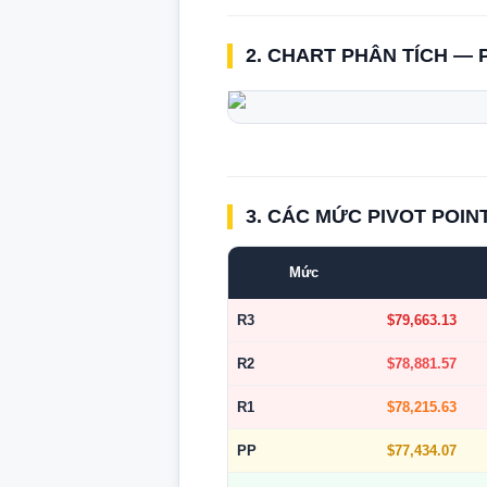
2. CHART PHÂN TÍCH — 
3. CÁC MỨC PIVOT POIN
Mức
R3
$79,663.13
R2
$78,881.57
R1
$78,215.63
PP
$77,434.07