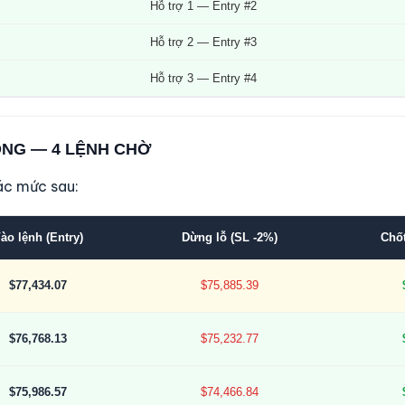
Hỗ trợ 1 — Entry #2
Hỗ trợ 2 — Entry #3
Hỗ trợ 3 — Entry #4
ỘNG — 4 LỆNH CHỜ
ác mức sau:
ào lệnh (Entry)
Dừng lỗ (SL -2%)
Chốt
$77,434.07
$75,885.39
$76,768.13
$75,232.77
$75,986.57
$74,466.84