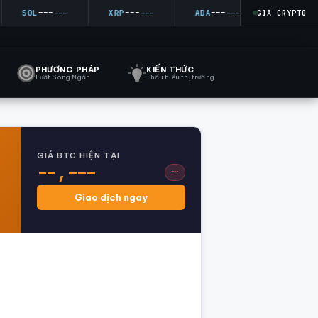
---
---
---
---
SOL
---
XRP
---
ADA
---
DOGE
---
GIÁ CRYPTO
PHƯƠNG PHÁP
KIẾN THỨC
Lướt Sóng Ngắn
Thấu hiểu thị trường
GIÁ BTC HIỆN TẠI
--,---
···
Giao dịch ngay