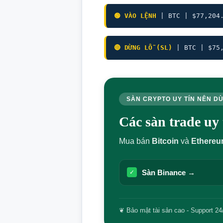
🟢 VÀO LỆNH
| BTC | $77,204
🔴 DỪNG LỖ (SL)
| BTC | $75
SÀN CRYPTO UY TÍN NÊN D
Các sàn trade u
Mua bán
Bitcoin
và
Ethere
Sàn Binance →
✓
❦ Bảo mật tài sản cao - Support 24/