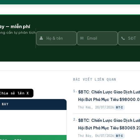
ày — miễn phí
ng cần tự phân tích
👤
✉
📞
BÀI VIẾT LIÊN QUAN
1.
$BTC: Chiến Lược Giao Dịch Lư
Chia sẻ lên X
Hội Bứt Phá Mục Tiêu $98000.
 NAY
Thứ Hai, 20/07/2026
BTC
2.
$BTC: Chiến Lược Giao Dịch Lư
Hội Bứt Phá Mục Tiêu $83069.2
Thứ Bảy, 04/07/2026
BTC