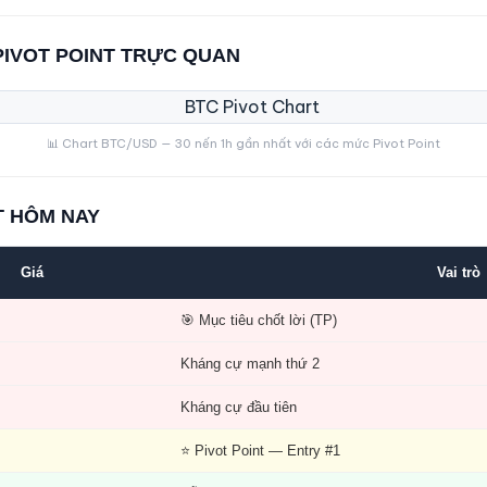
PIVOT POINT TRỰC QUAN
📊 Chart BTC/USD — 30 nến 1h gần nhất với các mức Pivot Point
T HÔM NAY
Giá
Vai trò
🎯 Mục tiêu chốt lời (TP)
Kháng cự mạnh thứ 2
Kháng cự đầu tiên
⭐ Pivot Point — Entry #1