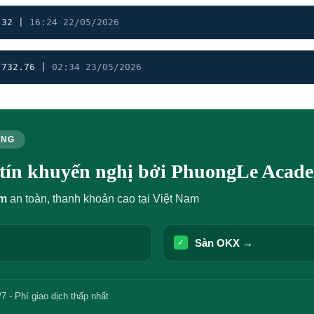
.32 |
16:24 22/05/2026
,732.76 |
02:34 23/05/2026
ÙNG
y tín khuyến nghị bởi PhuongLe Acad
um
an toàn, thanh khoản cao tại Việt Nam
Sàn OKX →
✓
7 - Phí giao dịch thấp nhất