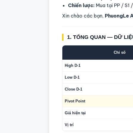
Chiến lược:
Mua tại PP / S1 
Xin chào các bạn,
PhuongLe 
1. TỔNG QUAN — DỮ LIỆ
Chỉ số
High D-1
Low D-1
Close D-1
Pivot Point
Giá hiện tại
Vị trí