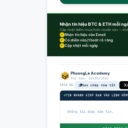
Nhận tín hiệu BTC & ETH mỗi ng
Cập nhật điểm mua/bán chuẩn xác — khô
Nhận tín hiệu vào Email
✔
Có điểm vào/thoát rõ ràng
✔
Cập nhật mỗi ngày
✔
PhuongLe Academy
Thứ Sáu, 22/05/2026
CHIA SẺ:
Sao chép tóm tắt
TIN NHANH GIÚP BẠN VÀO LỆNH HÔM
Không tải được bản tin.