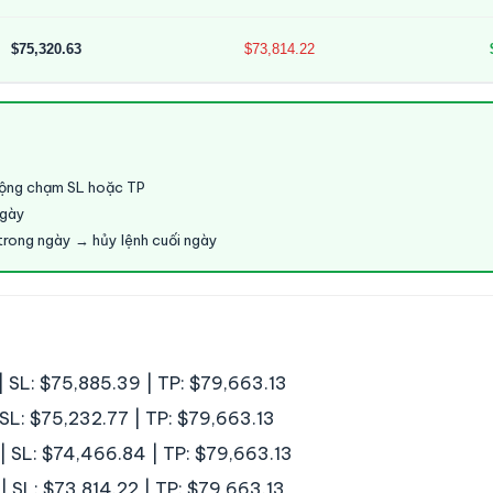
$75,320.63
$73,814.22
động chạm SL hoặc TP
ngày
trong ngày → hủy lệnh cuối ngày
 SL: $75,885.39 | TP: $79,663.13
SL: $75,232.77 | TP: $79,663.13
 SL: $74,466.84 | TP: $79,663.13
 SL: $73,814.22 | TP: $79,663.13