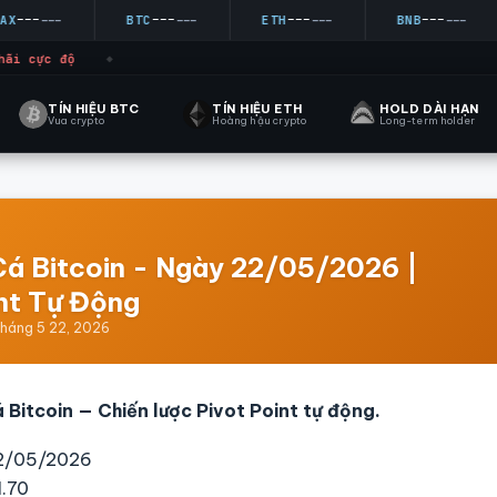
--
---
---
---
---
BTC
---
ETH
---
BNB
---
ãi cực độ
◆
TÍN HIỆU BTC
TÍN HIỆU ETH
HOLD DÀI HẠN
Vua crypto
Hoàng hậu crypto
Long-term holder
Cá Bitcoin - Ngày 22/05/2026 |
nt Tự Động
tháng 5 22, 2026
 Bitcoin — Chiến lược Pivot Point tự động.
22/05/2026
1.70