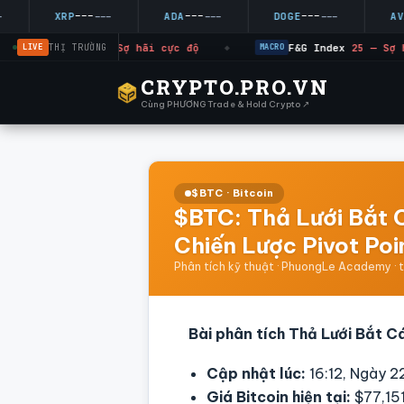
---
---
---
-
XRP
---
ADA
---
DOGE
---
AVAX
LIVE
THỊ TRƯỜNG
F&G Index
25 — Sợ hãi cực độ
F&G Index
25 — Sợ h
RO
◆
MACRO
CRYPTO.PRO.VN
Cùng PHƯƠNG Trade & Hold Crypto ↗
$BTC · Bitcoin
$BTC: Thả Lưới Bắt 
Chiến Lược Pivot Poi
Phân tích kỹ thuật · PhuongLe Academy · 
Bài phân tích Thả Lưới Bắt Cá
Cập nhật lúc:
16:12, Ngày 
Giá Bitcoin hiện tại:
$77,15