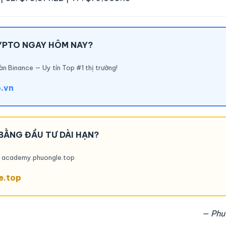
YPTO NGAY HÔM NAY?
àn Binance — Uy tín Top #1 thị trường!
o.vn
BẰNG ĐẦU TƯ DÀI HẠN?
ại academy.phuongle.top
e.top
— Phu