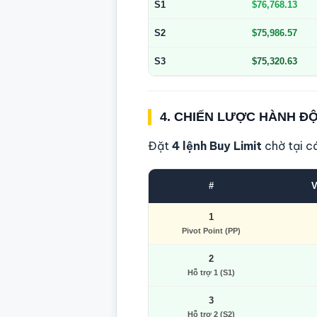
S1
$76,768.13
S2
$75,986.57
S3
$75,320.63
4. CHIẾN LƯỢC HÀNH Đ
Đặt
4 lệnh Buy Limit
chờ tại c
#
V
1
Pivot Point (PP)
2
Hỗ trợ 1 (S1)
3
Hỗ trợ 2 (S2)