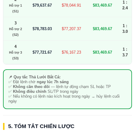
1 :
$79,637.67
$78,044.91
$83,469.67
Hỗ trợ 1
2.4
(S1)
3
1 :
$78,783.03
$77,207.37
$83,469.67
Hỗ trợ 2
3.0
(S2)
4
1 :
$77,721.67
$76,167.23
$83,469.67
Hỗ trợ 3
3.7
(S3)
📌 Quy tắc Thả Lưới Bắt Cá:
✅ Đặt lệnh chờ
ngay lúc 7h sáng
✅
Không cần theo dõi
— lệnh tự động chạm SL hoặc TP
✅
Không điều chỉnh
SL/TP trong ngày
✅ Nếu không có lệnh nào kích hoạt trong ngày → hủy lệnh cuối
ngày
5. TÓM TẮT CHIẾN LƯỢC