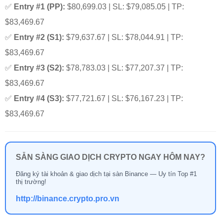
✅
Entry #1 (PP):
$80,699.03 | SL: $79,085.05 | TP:
$83,469.67
✅
Entry #2 (S1):
$79,637.67 | SL: $78,044.91 | TP:
$83,469.67
✅
Entry #3 (S2):
$78,783.03 | SL: $77,207.37 | TP:
$83,469.67
✅
Entry #4 (S3):
$77,721.67 | SL: $76,167.23 | TP:
$83,469.67
SẴN SÀNG GIAO DỊCH CRYPTO NGAY HÔM NAY?
Đăng ký tài khoản & giao dịch tại sàn Binance — Uy tín Top #1
thị trường!
http://binance.crypto.pro.vn