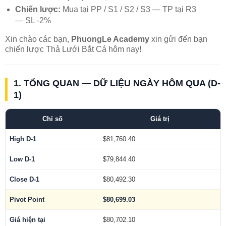
Chiến lược:
Mua tại PP / S1 / S2 / S3 — TP tại R3
— SL -2%
Xin chào các bạn,
PhuongLe Academy
xin gửi đến bạn
chiến lược Thả Lưới Bắt Cá hôm nay!
1. TỔNG QUAN — DỮ LIỆU NGÀY HÔM QUA (D-
1)
Chỉ số
Giá trị
High D-1
$81,760.40
Low D-1
$79,844.40
Close D-1
$80,492.30
Pivot Point
$80,699.03
Giá hiện tại
$80,702.10