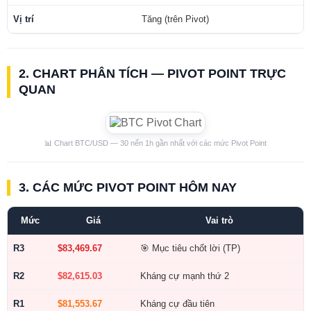
Vị trí
Tăng (trên Pivot)
2. CHART PHÂN TÍCH — PIVOT POINT TRỰC
QUAN
📊 Chart BTC/USD — 30 nến 1h gần nhất với các mức Pivot Point
3. CÁC MỨC PIVOT POINT HÔM NAY
Mức
Giá
Vai trò
R3
$83,469.67
🎯 Mục tiêu chốt lời (TP)
R2
$82,615.03
Kháng cự mạnh thứ 2
R1
$81,553.67
Kháng cự đầu tiên