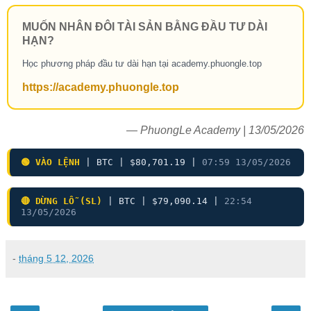
MUỐN NHÂN ĐÔI TÀI SẢN BẰNG ĐẦU TƯ DÀI
HẠN?
Học phương pháp đầu tư dài hạn tại academy.phuongle.top
https://academy.phuongle.top
— PhuongLe Academy | 13/05/2026
🟢 VÀO LỆNH
| BTC | $80,701.19 |
07:59 13/05/2026
🔴 DỪNG LỖ (SL)
| BTC | $79,090.14 |
22:54
13/05/2026
-
tháng 5 12, 2026