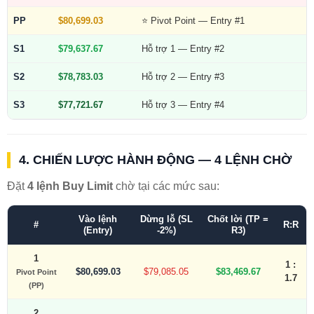
PP
$80,699.03
⭐ Pivot Point — Entry #1
S1
$79,637.67
Hỗ trợ 1 — Entry #2
S2
$78,783.03
Hỗ trợ 2 — Entry #3
S3
$77,721.67
Hỗ trợ 3 — Entry #4
4. CHIẾN LƯỢC HÀNH ĐỘNG — 4 LỆNH CHỜ
Đặt
4 lệnh Buy Limit
chờ tại các mức sau:
Vào lệnh
Dừng lỗ (SL
Chốt lời (TP =
#
R:R
(Entry)
-2%)
R3)
1
1 :
$80,699.03
$79,085.05
$83,469.67
Pivot Point
1.7
(PP)
2