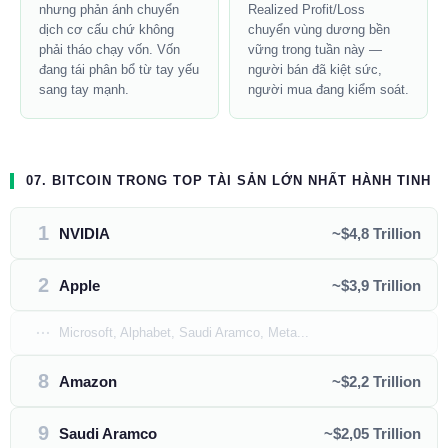
nhưng phản ánh chuyển
Realized Profit/Loss
dịch cơ cấu chứ không
chuyển vùng dương bền
phải tháo chạy vốn. Vốn
vững trong tuần này —
đang tái phân bổ từ tay yếu
người bán đã kiệt sức,
sang tay mạnh.
người mua đang kiểm soát.
07. BITCOIN TRONG TOP TÀI SẢN LỚN NHẤT HÀNH TINH
1
NVIDIA
~$4,8 Trillion
2
Apple
~$3,9 Trillion
···
Microsoft, Alphabet, Saudi Aramco, Meta...
8
Amazon
~$2,2 Trillion
9
Saudi Aramco
~$2,05 Trillion