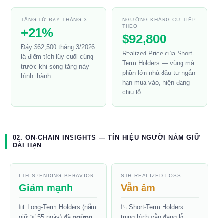
TĂNG TỪ ĐÁY THÁNG 3
NGƯỠNG KHÁNG CỰ TIẾP
THEO
+21%
$92,800
Đáy $62,500 tháng 3/2026
Realized Price của Short-
là điểm tích lũy cuối cùng
Term Holders — vùng mà
trước khi sóng tăng này
phần lớn nhà đầu tư ngắn
hình thành.
hạn mua vào, hiện đang
chịu lỗ.
02. ON-CHAIN INSIGHTS — TÍN HIỆU NGƯỜI NẮM GIỮ
DÀI HẠN
LTH SPENDING BEHAVIOR
STH REALIZED LOSS
Giảm mạnh
Vẫn âm
📊 Long-Term Holders (nắm
📉 Short-Term Holders
giữ >155 ngày) đã
ngừng
trung bình vẫn đang lỗ.