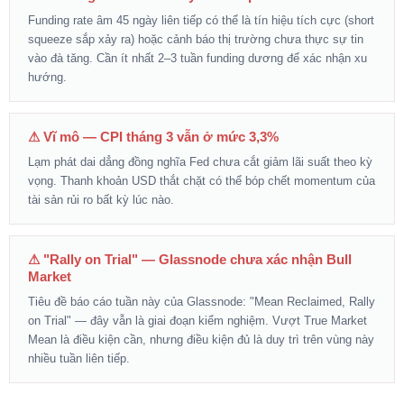
Funding rate âm 45 ngày liên tiếp có thể là tín hiệu tích cực (short
squeeze sắp xảy ra) hoặc cảnh báo thị trường chưa thực sự tin
vào đà tăng. Cần ít nhất 2–3 tuần funding dương để xác nhận xu
hướng.
⚠ Vĩ mô — CPI tháng 3 vẫn ở mức 3,3%
Lạm phát dai dẳng đồng nghĩa Fed chưa cắt giảm lãi suất theo kỳ
vọng. Thanh khoản USD thắt chặt có thể bóp chết momentum của
tài sản rủi ro bất kỳ lúc nào.
⚠ "Rally on Trial" — Glassnode chưa xác nhận Bull
Market
Tiêu đề báo cáo tuần này của Glassnode: "Mean Reclaimed, Rally
on Trial" — đây vẫn là giai đoạn kiểm nghiệm. Vượt True Market
Mean là điều kiện cần, nhưng điều kiện đủ là duy trì trên vùng này
nhiều tuần liên tiếp.