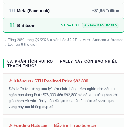
10
Meta (Facebook)
~$1,95 Trillion
11
$1,5–1,8T
₿ Bitcoin
⚡ +20% PROJECTED
→ Tăng 20% trong Q2/2026 = vốn hóa $2,2T → Vượt Amazon & Aramco
→ Lọt Top 8 thế giới
08. PHÂN TÍCH RỦI RO — RALLY NÀY CÒN BAO NHIÊU
THÁCH THỨC?
⚠ Kháng cự STH Realized Price $92,800
Đây là "bức tường tâm lý" lớn nhất: hàng trăm nghìn nhà đầu tư
ngắn hạn đang lỗ từ $78,000 đến $92,800 sẽ có xu hướng bán khi
giá chạm về vốn. Rally cần đủ lực mua từ tổ chức để vượt qua
vùng này mà không sụp đổ.
⚠ Funding Rate âm — Bẫy Bull Trap tiềm ẩn