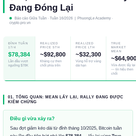
Đang Đóng Lại
Báo cáo Giữa Tuần · Tuần 16/2026 | PhuongLe Academy ·
crypto.pro.vn
ĐỈNH TUẦN
REALIZED
REALIZED
TRUE
17/4
PRICE STH
PRICE LTH
MARKET
MEAN
$78,384
~$92,800
~$32,300
~$64,90
Lần đầu vượt
Kháng cự then
Vùng hỗ trợ vàng
Vừa được lấy lại
ngưỡng $78K
chốt phía trên
dài hạn
— tín hiệu then
chốt
01. TỔNG QUAN: MEAN LẤY LẠI, RALLY ĐANG ĐƯỢC
KIỂM CHỨNG
Điều gì vừa xảy ra?
Sau đợt giảm kéo dài từ đỉnh tháng 10/2025, Bitcoin tuần
này lần đầu tiên bứt phá lên
$78,384
— lấy lại vùng
True