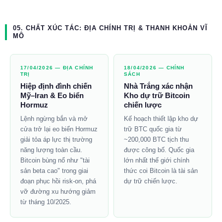
05. CHẤT XÚC TÁC: ĐỊA CHÍNH TRỊ & THANH KHOẢN VĨ
MÔ
17/04/2026 — ĐỊA CHÍNH
18/04/2026 — CHÍNH
TRỊ
SÁCH
Hiệp định đình chiến
Nhà Trắng xác nhận
Mỹ–Iran & Eo biển
Kho dự trữ Bitcoin
Hormuz
chiến lược
Lệnh ngừng bắn và mở
Kế hoạch thiết lập kho dự
cửa trở lại eo biển Hormuz
trữ BTC quốc gia từ
giải tỏa áp lực thị trường
~200,000 BTC tịch thu
năng lượng toàn cầu.
được công bố. Quốc gia
Bitcoin bùng nổ như "tài
lớn nhất thế giới chính
sản beta cao" trong giai
thức coi Bitcoin là tài sản
đoạn phục hồi risk-on, phá
dự trữ chiến lược.
vỡ đường xu hướng giảm
từ tháng 10/2025.