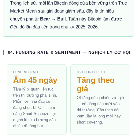
Trong lịch sử, mỗi lần Bitcoin đóng cửa bền vững trên True
Market Mean sau giai đoạn giảm sâu, đây là tín hiệu
chuyển pha từ
Bear → Bull
. Tuần này Bitcoin làm được
điều đó lần đầu tiên trong chu kỳ 2025–2026.
04. FUNDING RATE & SENTIMENT — NGHỊCH LÝ CƠ HỘI
FUNDING RATE
OPEN INTEREST
Âm 45 ngày
Tăng theo
giá
Tâm lý bi quan liên tục
trên thị trường phái sinh.
OI tăng cùng chiều với giá
Phần lớn nhà đầu cơ
— có dòng tiền mới vào
đang short BTC — tiềm
thị trường. Cần theo dõi
năng Short Squeeze cực
xem đây là long mới hay
mạnh khi xu hướng đảo
short covering.
chiều rõ ràng hơn.