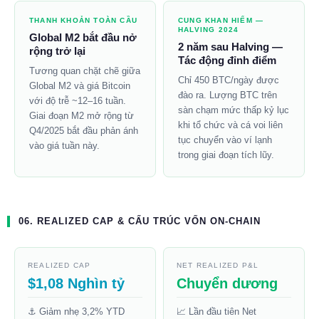
THANH KHOẢN TOÀN CẦU
CUNG KHAN HIẾM —
HALVING 2024
Global M2 bắt đầu nở
2 năm sau Halving —
rộng trở lại
Tác động đỉnh điểm
Tương quan chặt chẽ giữa
Chỉ 450 BTC/ngày được
Global M2 và giá Bitcoin
đào ra. Lượng BTC trên
với độ trễ ~12–16 tuần.
sàn chạm mức thấp kỷ lục
Giai đoạn M2 mở rộng từ
khi tổ chức và cá voi liên
Q4/2025 bắt đầu phản ánh
tục chuyển vào ví lạnh
vào giá tuần này.
trong giai đoạn tích lũy.
06. REALIZED CAP & CẤU TRÚC VỐN ON-CHAIN
REALIZED CAP
NET REALIZED P&L
$1,08 Nghìn tỷ
Chuyển dương
⚓ Giảm nhẹ 3,2% YTD
📈 Lần đầu tiên Net