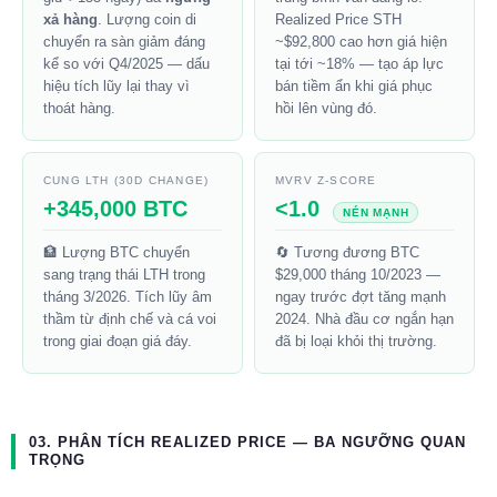
xả hàng
. Lượng coin di
Realized Price STH
chuyển ra sàn giảm đáng
~$92,800 cao hơn giá hiện
kể so với Q4/2025 — dấu
tại tới ~18% — tạo áp lực
hiệu tích lũy lại thay vì
bán tiềm ẩn khi giá phục
thoát hàng.
hồi lên vùng đó.
CUNG LTH (30D CHANGE)
MVRV Z-SCORE
+345,000 BTC
<1.0
NÉN MẠNH
🏦 Lượng BTC chuyển
🔄 Tương đương BTC
sang trạng thái LTH trong
$29,000 tháng 10/2023 —
tháng 3/2026. Tích lũy âm
ngay trước đợt tăng mạnh
thầm từ định chế và cá voi
2024. Nhà đầu cơ ngắn hạn
trong giai đoạn giá đáy.
đã bị loại khỏi thị trường.
03. PHÂN TÍCH REALIZED PRICE — BA NGƯỠNG QUAN
TRỌNG