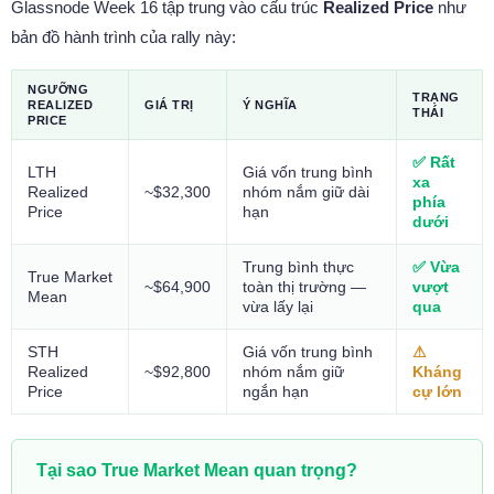
Glassnode Week 16 tập trung vào cấu trúc
Realized Price
như
bản đồ hành trình của rally này:
NGƯỠNG
TRẠNG
REALIZED
GIÁ TRỊ
Ý NGHĨA
THÁI
PRICE
✅ Rất
LTH
Giá vốn trung bình
xa
Realized
~$32,300
nhóm nắm giữ dài
phía
Price
hạn
dưới
Trung bình thực
✅ Vừa
True Market
~$64,900
toàn thị trường —
vượt
Mean
vừa lấy lại
qua
STH
Giá vốn trung bình
⚠
Realized
~$92,800
nhóm nắm giữ
Kháng
Price
ngắn hạn
cự lớn
Tại sao True Market Mean quan trọng?