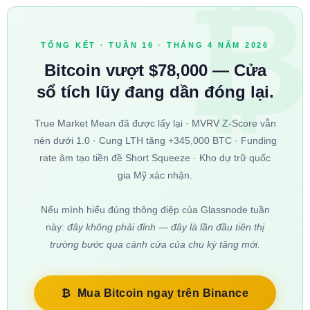
₿
TỔNG KẾT · TUẦN 16 · THÁNG 4 NĂM 2026
Bitcoin vượt $78,000 — Cửa
sổ tích lũy đang dần đóng lại.
True Market Mean đã được lấy lại · MVRV Z-Score vẫn
nén dưới 1.0 · Cung LTH tăng +345,000 BTC · Funding
rate âm tạo tiền đề Short Squeeze · Kho dự trữ quốc
gia Mỹ xác nhận.
Nếu mình hiểu đúng thông điệp của Glassnode tuần
này:
đây không phải đỉnh — đây là lần đầu tiên thị
trường bước qua cánh cửa của chu kỳ tăng mới.
₿ Mua Bitcoin ngay trên Binance