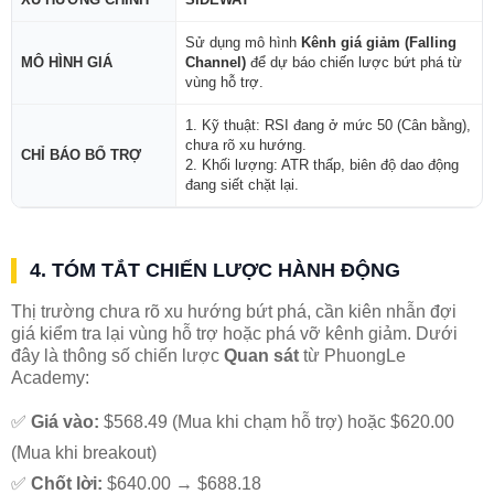
Sử dụng mô hình
Kênh giá giảm (Falling
MÔ HÌNH GIÁ
Channel)
để dự báo chiến lược bứt phá từ
vùng hỗ trợ.
1. Kỹ thuật: RSI đang ở mức 50 (Cân bằng),
chưa rõ xu hướng.
CHỈ BÁO BỔ TRỢ
2. Khối lượng: ATR thấp, biên độ dao động
đang siết chặt lại.
4. TÓM TẮT CHIẾN LƯỢC HÀNH ĐỘNG
Thị trường chưa rõ xu hướng bứt phá, cần kiên nhẫn đợi
giá kiểm tra lại vùng hỗ trợ hoặc phá vỡ kênh giảm. Dưới
đây là thông số chiến lược
Quan sát
từ PhuongLe
Academy:
✅
Giá vào:
$568.49 (Mua khi chạm hỗ trợ) hoặc $620.00
(Mua khi breakout)
✅
Chốt lời:
$640.00 → $688.18