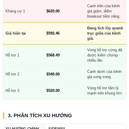
Cạnh trên của kênh
Kháng cự 1
$620.00
giá giảm, điểm
breakout tiềm năng.
Đang tích lũy quanh
Giá hiện tại
$592.46
trục giữa của kênh
giá.
Vùng hỗ trợ cứng đã
Hỗ trợ 1
$568.49
được kiểm chứng
nhiều lần.
Cạnh dưới của kênh
Hỗ trợ 2
$540.00
giá song song.
Vùng hỗ trợ tâm lý
Hỗ trợ 3
$520.00
mạnh trên khung lớn.
3. PHÂN TÍCH XU HƯỚNG
XU HƯỚNG CHÍNH
SIDEWAY