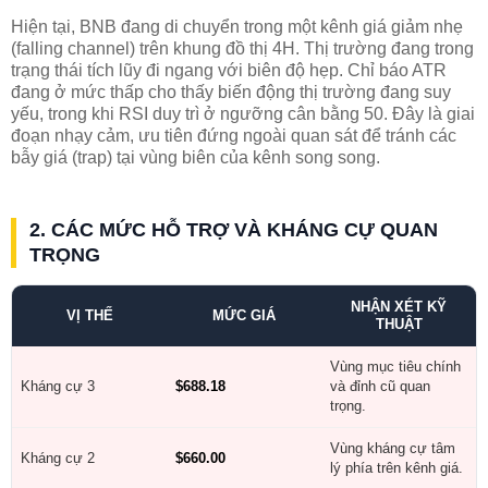
Hiện tại, BNB đang di chuyển trong một kênh giá giảm nhẹ
(falling channel) trên khung đồ thị 4H. Thị trường đang trong
trạng thái tích lũy đi ngang với biên độ hẹp. Chỉ báo ATR
đang ở mức thấp cho thấy biến động thị trường đang suy
yếu, trong khi RSI duy trì ở ngưỡng cân bằng 50. Đây là giai
đoạn nhạy cảm, ưu tiên đứng ngoài quan sát để tránh các
bẫy giá (trap) tại vùng biên của kênh song song.
2. CÁC MỨC HỖ TRỢ VÀ KHÁNG CỰ QUAN
TRỌNG
NHẬN XÉT KỸ
VỊ THẾ
MỨC GIÁ
THUẬT
Vùng mục tiêu chính
Kháng cự 3
$688.18
và đỉnh cũ quan
trọng.
Vùng kháng cự tâm
Kháng cự 2
$660.00
lý phía trên kênh giá.