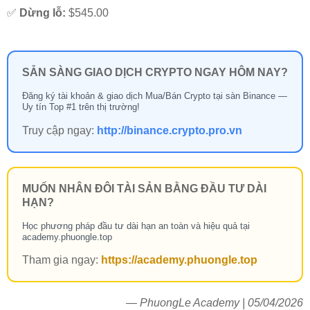
✅
Dừng lỗ:
$545.00
SẴN SÀNG GIAO DỊCH CRYPTO NGAY HÔM NAY?
Đăng ký tài khoản & giao dịch Mua/Bán Crypto tại sàn Binance —
Uy tín Top #1 trên thị trường!
Truy cập ngay:
http://binance.crypto.pro.vn
MUỐN NHÂN ĐÔI TÀI SẢN BẰNG ĐẦU TƯ DÀI
HẠN?
Học phương pháp đầu tư dài hạn an toàn và hiệu quả tại
academy.phuongle.top
Tham gia ngay:
https://academy.phuongle.top
— PhuongLe Academy | 05/04/2026