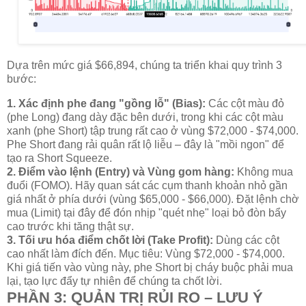
Dựa trên mức giá
$66,894
, chúng ta triển khai quy trình 3
bước:
1. Xác định phe đang "gồng lỗ" (Bias):
Các cột màu đỏ
(phe Long) đang dày đặc bên dưới, trong khi các cột màu
xanh (phe Short) tập trung rất cao ở vùng $72,000 - $74,000.
Phe Short đang rải quân rất lộ liễu – đây là "mồi ngon" để
tạo ra Short Squeeze.
2. Điểm vào lệnh (Entry) và Vùng gom hàng:
Không mua
đuổi (FOMO). Hãy quan sát các cụm thanh khoản nhỏ gần
giá nhất ở phía dưới (vùng $65,000 - $66,000). Đặt lệnh chờ
mua (Limit) tại đây để đón nhịp "quét nhẹ" loại bỏ đòn bẩy
cao trước khi tăng thật sự.
3. Tối ưu hóa điểm chốt lời (Take Profit):
Dùng các cột
cao nhất làm đích đến. Mục tiêu: Vùng $72,000 - $74,000.
Khi giá tiến vào vùng này, phe Short bị cháy buộc phải mua
lại, tạo lực đẩy tự nhiên để chúng ta chốt lời.
PHẦN 3: QUẢN TRỊ RỦI RO – LƯU Ý