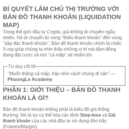
BÍ QUYẾT LÀM CHỦ THỊ TRƯỜNG VỚI
BẢN ĐỒ THANH KHOẢN (LIQUIDATION
MAP)
Trong thế giới đầu tư Crypto, giá không di chuyển ngẫu
nhiên. Nó di chuyển từ vùng "thiếu thanh khoản" đến vùng
"dày đặc thanh khoản". Bản đồ thanh khoản chính là chiếc
X-ray giúp chúng ta nhìn thấu những vị trí mà đám đông
đang đặt cược và nơi "cá mập" sẽ nhắm tới.
Tư duy cốt lõi
"Muốn thắng cá mập, hãy nhìn cách chúng đi săn"
—
PhuongLe Academy
PHẦN 1: GIỚI THIỆU – BẢN ĐỒ THANH
KHOẢN LÀ GÌ?
Bản đồ thanh khoản không phải là biểu đồ giá thông
thường. Nó là sự cụ thể hóa các lệnh
Stop-loss
và
Giá
thanh khoản
của các nhà đầu tư sử dụng đòn bẩy
(Futures/Margin).