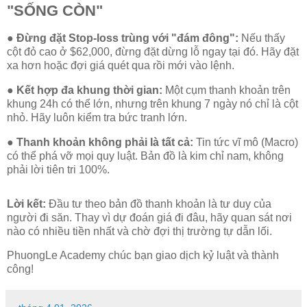
"SỐNG CÒN"
● Đừng đặt Stop-loss trùng với "đám đông":
Nếu thấy
cột đỏ cao ở $62,000, đừng đặt dừng lỗ ngay tại đó. Hãy đặt
xa hơn hoặc đợi giá quét qua rồi mới vào lệnh.
● Kết hợp đa khung thời gian:
Một cụm thanh khoản trên
khung 24h có thể lớn, nhưng trên khung 7 ngày nó chỉ là cột
nhỏ. Hãy luôn kiểm tra bức tranh lớn.
● Thanh khoản không phải là tất cả:
Tin tức vĩ mô (Macro)
có thể phá vỡ mọi quy luật. Bản đồ là kim chỉ nam, không
phải lời tiên tri 100%.
Lời kết:
Đầu tư theo bản đồ thanh khoản là tư duy của
người đi săn. Thay vì dự đoán giá đi đâu, hãy quan sát nơi
nào có nhiều tiền nhất và chờ đợi thị trường tự dẫn lối.
PhuongLe Academy chúc bạn giao dịch kỷ luật và thành
công!