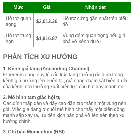
Mức
Giá
Nhận xét
Hỗ trợ quan
Hỗ trợ cứng gần nhất trên biểu
$2,012.36
trọng
đồ
Hỗ trợ trung
Vùng đệm quan trọng nếu giá
$1,916.87
hạn
phá vỡ kênh dưới
PHÂN TÍCH XU HƯỚNG
1. Kênh giá tăng (Ascending Channel)
Ethereum đang duy trì cấu trúc tăng trưởng ổn định trong
kênh giá hướng lên. Hiện tại, giá đang chạm sát biên dưới
của kênh, nơi thường xuất hiện lực cầu bắt đáy mạnh mẽ.
2. Mô hình tam giác hội tụ
Các đỉnh thấp dần và đáy cao dần tạo thành một vùng nén
giá. Việc giá đang ở cuối mô hình cho thấy một biến động
mạnh sắp xảy ra, ưu tiên kịch bản phá vỡ lên trên theo xu
hướng chính.
3. Chỉ báo Momentum (RSI)