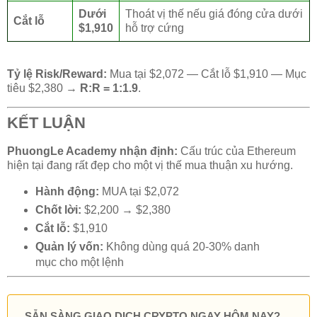
Dưới
Thoát vị thế nếu giá đóng cửa dưới
Cắt lỗ
$1,910
hỗ trợ cứng
Tỷ lệ Risk/Reward:
Mua tại $2,072 — Cắt lỗ $1,910 — Mục
tiêu $2,380 →
R:R = 1:1.9
.
KẾT LUẬN
PhuongLe Academy nhận định:
Cấu trúc của Ethereum
hiện tại đang rất đẹp cho một vị thế mua thuận xu hướng.
Hành động:
MUA tại $2,072
Chốt lời:
$2,200 → $2,380
Cắt lỗ:
$1,910
Quản lý vốn:
Không dùng quá 20-30% danh
mục cho một lệnh
SẴN SÀNG GIAO DỊCH CRYPTO NGAY HÔM NAY?