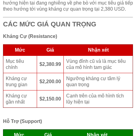
hướng hiện tại đang nghiêng về phe bò với mục tiêu giá tiếp
theo hướng tới vùng kháng cự quan trọng tại 2,380 USD.
CÁC MỨC GIÁ QUAN TRỌNG
Kháng Cự (Resistance)
Mức
Giá
Nhận xét
Mục tiêu
Vùng đỉnh cũ và là mục tiêu
$2,380.99
chính
của mô hình tam giác
Kháng cự
Ngưỡng kháng cự tâm lý
$2,200.00
trung gian
quan trọng
Kháng cự
Cạnh trên của mô hình tích
$2,150.00
gần nhất
lũy hiện tại
Hỗ Trợ (Support)
Mức
Giá
Nhận xét