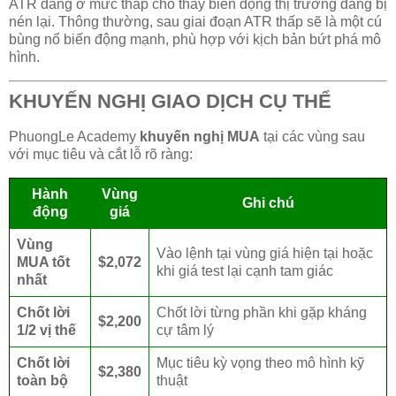
ATR đang ở mức thấp cho thấy biến động thị trường đang bị
nén lại. Thông thường, sau giai đoạn ATR thấp sẽ là một cú
bùng nổ biến động mạnh, phù hợp với kịch bản bứt phá mô
hình.
KHUYẾN NGHỊ GIAO DỊCH CỤ THỂ
PhuongLe Academy
khuyến nghị MUA
tại các vùng sau
với mục tiêu và cắt lỗ rõ ràng:
Hành
Vùng
Ghi chú
động
giá
Vùng
Vào lệnh tại vùng giá hiện tại hoặc
MUA tốt
$2,072
khi giá test lại cạnh tam giác
nhất
Chốt lời
Chốt lời từng phần khi gặp kháng
$2,200
1/2 vị thế
cự tâm lý
Chốt lời
Mục tiêu kỳ vọng theo mô hình kỹ
$2,380
toàn bộ
thuật