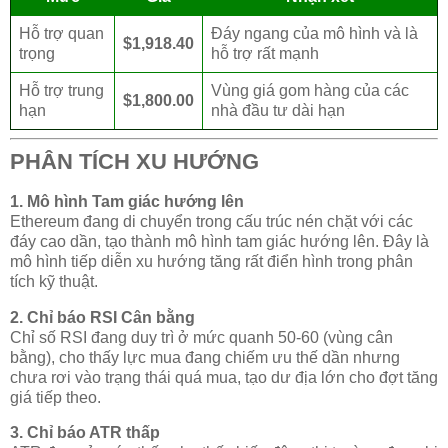
Hỗ trợ quan
Đáy ngang của mô hình và là
$1,918.40
trọng
hỗ trợ rất mạnh
Hỗ trợ trung
Vùng giá gom hàng của các
$1,800.00
hạn
nhà đầu tư dài hạn
PHÂN TÍCH XU HƯỚNG
1. Mô hình Tam giác hướng lên
Ethereum đang di chuyển trong cấu trúc nén chặt với các
đáy cao dần, tạo thành mô hình tam giác hướng lên. Đây là
mô hình tiếp diễn xu hướng tăng rất điển hình trong phân
tích kỹ thuật.
2. Chỉ báo RSI Cân bằng
Chỉ số RSI đang duy trì ở mức quanh 50-60 (vùng cân
bằng), cho thấy lực mua đang chiếm ưu thế dần nhưng
chưa rơi vào trạng thái quá mua, tạo dư địa lớn cho đợt tăng
giá tiếp theo.
3. Chỉ báo ATR thấp