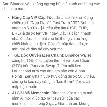
Sàn Binance vẫn không ngừng hút máu anh em bằng các
chiêu trò mới:
Nâng Cấp VIP Cấp Tốc:
Binance tái khởi động
chiến dịch "Nạp Fiat để Fast Track VIP". Anh em
nào nạp $100k - $1 triệu tiền fiat (USD, EUR,
BRL) là được lên VIP ngay. Đây là cách nhanh
nhất để đưa tiền mặt vào hệ thống và hưởng
chiết khấu giao dịch. Các cá mập đang được
mời gọi về đây để cày volume.
TGE Độc Quyền (Zen Chain):
Binance Wallet
công bố TGE độc quyền thứ 44 với Zen Chain
(ZTC) trên PancakeSwap. Thêm một kèo
Launchpad nữa cho anh em nào còn Alpha
Points. Zen Chain vừa huy động được $8.5 triệu,
chứng tỏ kèo này cũng là "kèo thơm" được cá
mập hậu thuẫn.
AI Giải Mã Memecoin:
Binance vừa tung ra mô
hình AI mới giúp tạo ra "tiểu sử" của các
memecoin chỉ trong 2 giây. Giờ anh em không