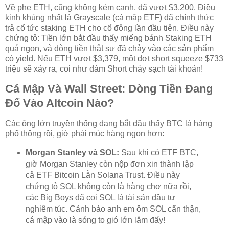
Về phe ETH, cũng không kém cạnh, đã vượt $3,200. Điều
kinh khủng nhất là Grayscale (cá mập ETF) đã chính thức
trả cổ tức staking ETH cho cổ đông lần đầu tiên. Điều này
chứng tỏ: Tiền lớn bắt đầu thấy miếng bánh Staking ETH
quá ngon, và dòng tiền thật sự đã chảy vào các sản phẩm
có yield. Nếu ETH vượt $3,379, một đợt short squeeze $733
triệu sẽ xảy ra, coi như đám Short cháy sạch tài khoản!
Cá Mập Và Wall Street: Dòng Tiền Đang
Đổ Vào Altcoin Nào?
Các ông lớn truyền thống đang bắt đầu thấy BTC là hàng
phổ thông rồi, giờ phải múc hàng ngon hơn:
Morgan Stanley và SOL:
Sau khi có ETF BTC,
giờ Morgan Stanley còn nộp đơn xin thành lập
cả ETF Bitcoin Lẫn Solana Trust. Điều này
chứng tỏ SOL không còn là hàng chợ nữa rồi,
các Big Boys đã coi SOL là tài sản đầu tư
nghiêm túc. Cảnh báo anh em ôm SOL cẩn thận,
cá mập vào là sóng to gió lớn lắm đấy!