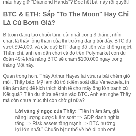
máu hay giữ "Diamond Hands"? Đọc hết bài này rồi quyết!
BTC & ETH: Sắp "To The Moon" Hay Chỉ
Là Cú Bơm Giả?
Bitcoin đang tạo chuỗi tăng dài nhất trong 3 tháng, nhìn
chart là thấy lòng tham của thị trường đang trỗi dậy. BTC đã
vượt $94,000, và các quỹ ETF đang đổ tiền vào không ngớt.
Thậm chí, anh em dân chơi cá độ trên Polymarket còn dự
đoán 49% khả năng BTC sẽ chạm $100,000 ngay trong
tháng Một này.
Quan trọng hơn, Thầy Arthur Hayes lại vừa ra bài chém gió
mới. Thầy bảo, Mỹ làm đủ trò (kiểm soát dầu Venezuela, in
tiền ầm ầm) để kích thích kinh tế cho mấy ông lớn tranh cử.
Kết quả? Tiền dư thừa sẽ tràn vào BTC. Anh em nghe Thầy
mà còn chưa múc thì còn chờ gì nữa?
Lời vàng ý ngọc của Thầy:
"Tiền in ầm ầm, giá
năng lượng được kiểm soát => GDP danh nghĩa
tăng => Risk assets tăng mạnh => BTC hưởng
lợi lớn nhất." Chuẩn bị tư thế về bờ đi anh em!