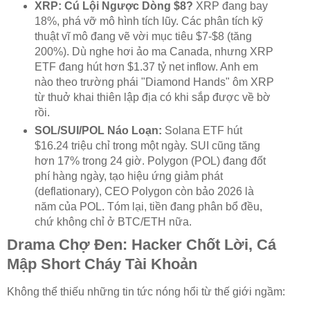
XRP: Cú Lội Ngược Dòng $8?
XRP đang bay
18%, phá vỡ mô hình tích lũy. Các phân tích kỹ
thuật vĩ mô đang vẽ vời mục tiêu $7-$8 (tăng
200%). Dù nghe hơi ảo ma Canada, nhưng XRP
ETF đang hút hơn $1.37 tỷ net inflow. Anh em
nào theo trường phái "Diamond Hands" ôm XRP
từ thuở khai thiên lập địa có khi sắp được về bờ
rồi.
SOL/SUI/POL Náo Loạn:
Solana ETF hút
$16.24 triệu chỉ trong một ngày. SUI cũng tăng
hơn 17% trong 24 giờ. Polygon (POL) đang đốt
phí hàng ngày, tạo hiệu ứng giảm phát
(deflationary), CEO Polygon còn bảo 2026 là
năm của POL. Tóm lại, tiền đang phân bổ đều,
chứ không chỉ ở BTC/ETH nữa.
Drama Chợ Đen: Hacker Chốt Lời, Cá
Mập Short Cháy Tài Khoản
Không thể thiếu những tin tức nóng hổi từ thế giới ngầm: