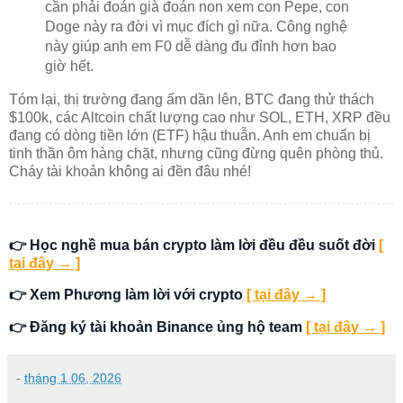
cần phải đoán già đoán non xem con Pepe, con
Doge này ra đời vì mục đích gì nữa. Công nghệ
này giúp anh em F0 dễ dàng đu đỉnh hơn bao
giờ hết.
Tóm lại, thị trường đang ấm dần lên, BTC đang thử thách
$100k, các Altcoin chất lượng cao như SOL, ETH, XRP đều
đang có dòng tiền lớn (ETF) hậu thuẫn. Anh em chuẩn bị
tinh thần ôm hàng chặt, nhưng cũng đừng quên phòng thủ.
Cháy tài khoản không ai đền đâu nhé!
👉 Học nghề mua bán crypto làm lời đều đều suốt đời
[
tại đây → ]
👉 Xem Phương làm lời với crypto
[ tại đây → ]
👉 Đăng ký tài khoản Binance ủng hộ team
[ tại đây → ]
-
tháng 1 06, 2026