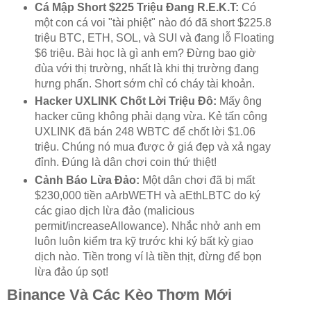
Cá Mập Short $225 Triệu Đang R.E.K.T:
Có
một con cá voi "tài phiệt" nào đó đã short $225.8
triệu BTC, ETH, SOL, và SUI và đang lỗ Floating
$6 triệu. Bài học là gì anh em? Đừng bao giờ
đùa với thị trường, nhất là khi thị trường đang
hưng phấn. Short sớm chỉ có cháy tài khoản.
Hacker UXLINK Chốt Lời Triệu Đô:
Mấy ông
hacker cũng không phải dạng vừa. Kẻ tấn công
UXLINK đã bán 248 WBTC để chốt lời $1.06
triệu. Chúng nó mua được ở giá đẹp và xả ngay
đỉnh. Đúng là dân chơi coin thứ thiệt!
Cảnh Báo Lừa Đảo:
Một dân chơi đã bị mất
$230,000 tiền aArbWETH và aEthLBTC do ký
các giao dịch lừa đảo (malicious
permit/increaseAllowance). Nhắc nhở anh em
luôn luôn kiểm tra kỹ trước khi ký bất kỳ giao
dịch nào. Tiền trong ví là tiền thịt, đừng để bọn
lừa đảo úp sọt!
Binance Và Các Kèo Thơm Mới