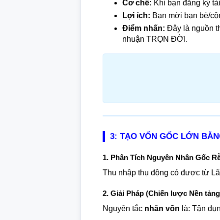
Cơ chế:
Khi bạn đăng ký tài
Lợi ích:
Bạn mời bạn bè/cộn
Điểm nhấn:
Đây là nguồn th
nhuận TRỌN ĐỜI.
3: TẠO VỐN GỐC LỚN BẰN
1. Phân Tích Nguyên Nhân Gốc Rễ
Thu nhập thụ động có được từ Lã
2. Giải Pháp (Chiến lược Nền tảng
Nguyên tắc
nhân vốn
là: Tận dụn