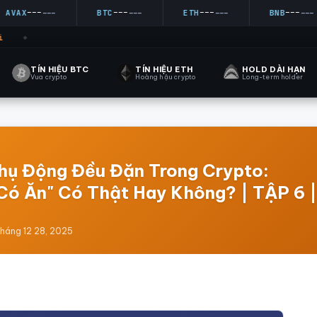
---
---
---
---
VAX
---
BTC
---
ETH
---
BNB
---
◆
TÍN HIỆU BTC
TÍN HIỆU ETH
HOLD DÀI HẠN
Vua crypto
Hoàng hậu crypto
Long-term holder
Thụ Động Đều Đặn Trong Crypto:
ó Ăn" Có Thật Hay Không? | TẬP 6 |
tháng 12 28, 2025