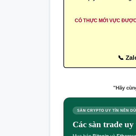
CÓ THỰC MỚI VỰC ĐƯỢC ĐẠO
📞 Zal
"Hãy cùn
SÀN CRYPTO UY TÍN NÊN D
Các sàn trade u