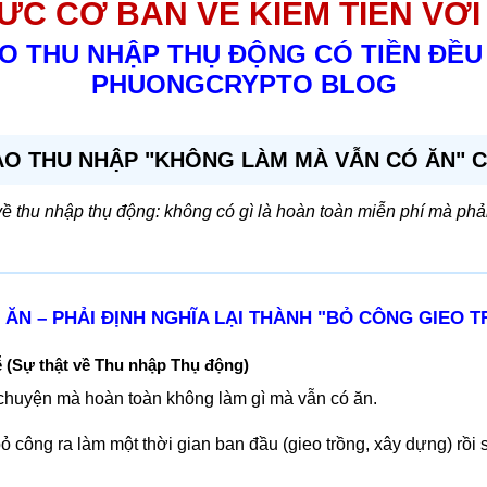
ỨC CƠ BẢN VỀ KIẾM TIỀN VỚ
O THU NHẬP THỤ ĐỘNG CÓ TIỀN ĐỀU Đ
PHUONGCRYPTO BLOG
TẠO THU NHẬP "KHÔNG LÀM MÀ VẪN CÓ ĂN" 
về thu nhập thụ động: không có gì là hoàn toàn miễn phí mà phả
 ĂN – PHẢI ĐỊNH NGHĨA LẠI THÀNH "BỎ CÔNG GIEO 
 (Sự thật về Thu nhập Thụ động)
 chuyện mà hoàn toàn không làm gì mà vẫn có ăn.
ỏ công ra làm một thời gian ban đầu (gieo trồng, xây dựng) rồi