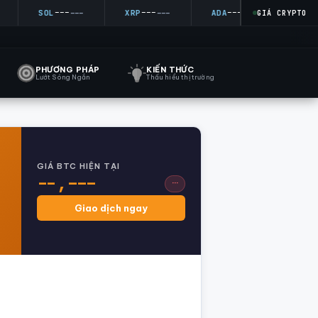
---
---
---
--
SOL
---
XRP
---
ADA
---
DOGE
GIÁ CRYPTO
PHƯƠNG PHÁP
KIẾN THỨC
Lướt Sóng Ngắn
Thấu hiểu thị trường
GIÁ BTC HIỆN TẠI
--,---
···
Giao dịch ngay