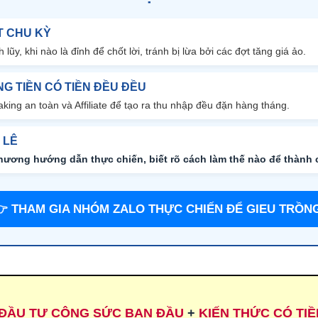
T CHU KỲ
 lũy, khi nào là đỉnh để chốt lời, tránh bị lừa bởi các đợt tăng giá ảo.
NG TIỀN CÓ TIỀN ĐỀU ĐỀU
king an toàn và Affiliate để tạo ra thu nhập đều đặn hàng tháng.
 LÊ
hương hướng dẫn thực chiến, biết rõ cách làm thế nào để thành c
 THAM GIA NHÓM ZALO THỰC CHIẾN ĐỂ GIEU TRỒN
ĐẦU TƯ CÔNG SỨC BAN ĐẦU
+
KIẾN THỨC CÓ TI