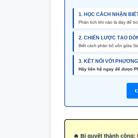
1. HỌC CÁCH NHẬN BIẾ
Phân tích khi nào là đáy để tích
2. CHIẾN LƯỢC TẠO DÒ
Biết cách phân bổ vốn giữa Sta
3. KẾT NỐI VỚI PHƯƠNG
Hãy liên hệ ngay để được P

🔥 Bí quyết thành công: