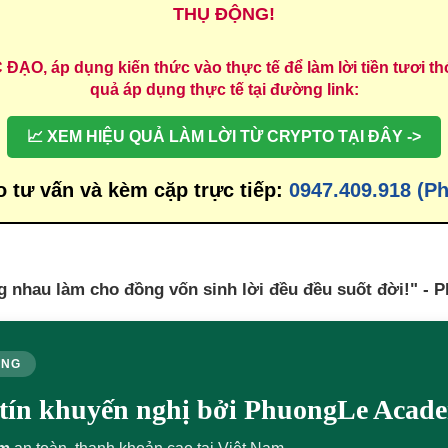
THỤ ĐỘNG!
, áp dụng kiến thức vào thực tế để làm lời tiền tươi thó
quả áp dụng thực tế tại đường link:
📈 XEM HIỆU QUẢ LÀM LỜI TỪ CRYPTO TẠI ĐÂY ->
o tư vấn và kèm cặp trực tiếp:
0947.409.918 (P
g nhau làm cho đồng vốn sinh lời đều đều suốt đời!" - 
ÙNG
y tín khuyến nghị bởi PhuongLe Acad