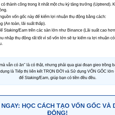
có thành công trong ít nhất một chu kỳ tăng trưởng (Uptrend). 
òng.
guồn vốn gốc này để kiếm lợi nhuận thụ động bằng cách:
 (An toàn, lãi suất thấp).
để Staking/Earn trên các sàn lớn như Binance (Lãi suất cao hơn
u nhập thụ động rất tốt vì số vốn lớn sẽ tự kiếm ra lợi nhuận c
u.
à vẫn có ăn" là có thật, nhưng phải qua giai đoạn gieo trồng b
 dụng là Tiếp thị liên kết TRỌN ĐỜI và Sử dụng VỐN GỐC lớn đ
để Staking/Earn, giúp bạn có tiền đều đều.
 NGAY: HỌC CÁCH TẠO VỐN GỐC VÀ 
ĐỘNG!