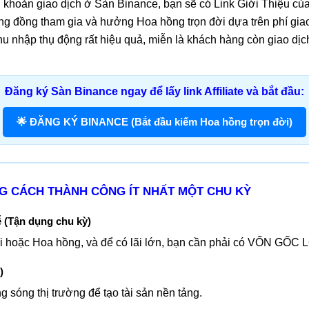
 khoản giao dịch ở Sàn Binance, bạn sẽ có Link Giới Thiệu của
g đồng tham gia và hưởng Hoa hồng trọn đời dựa trên phí giao
u nhập thụ động rất hiệu quả, miễn là khách hàng còn giao dị
Đăng ký Sàn Binance ngay để lấy link Affiliate và bắt đầu:
🌟 ĐĂNG KÝ BINANCE (Bắt đầu kiếm Hoa hồng trọn đời)
G CÁCH THÀNH CÔNG ÍT NHẤT MỘT CHU KỲ
 (Tận dụng chu kỳ)
i hoặc Hoa hồng, và để có lãi lớn, bạn cần phải có VỐN GỐC 
)
g sóng thị trường để tạo tài sản nền tảng.