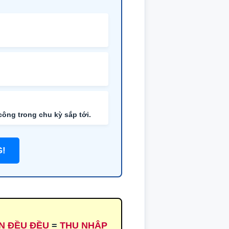
ông trong chu kỳ sắp tới.
G!
ỀN ĐỀU ĐỀU
=
THU NHẬP