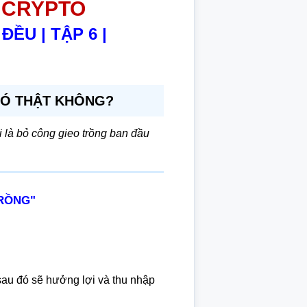
I CRYPTO
ỀU | TẬP 6 |
CÓ THẬT KHÔNG?
i là bỏ công gieo trồng ban đầu
TRỒNG"
 sau đó sẽ hưởng lợi và thu nhập